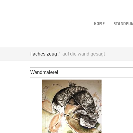
Skip
to
main
content
HOME
STANDPU
flaches zeug
auf die wand gesagt
Wandmalerei