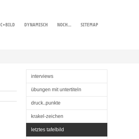
C+BILD
DYNAMISCH
NOCH...
SITEMAP
interviews
übungen mit untertiteln
druck..punkte
krakel-zeichen
letztes tafelbild