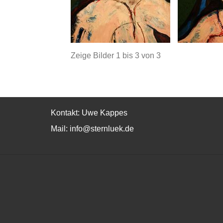
Zeige Bilder
1
bis
3
von
3
Kontakt: Uwe Kappes
Mail:
info@sternluek.de