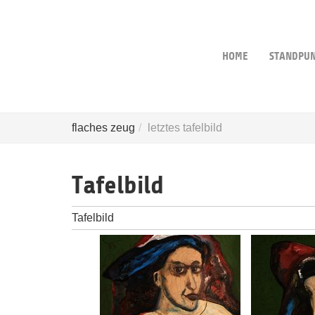
Skip
to
main
content
HOME
STANDPU
flaches zeug
letztes tafelbild
Tafelbild
Tafelbild