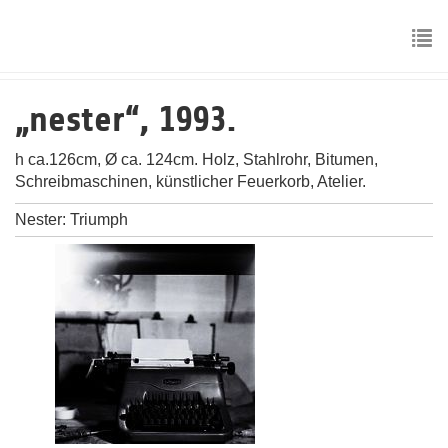
Skip
to
main
To
content
nav
„nester“, 1993.
h ca.126cm, Ø ca. 124cm. Holz, Stahlrohr, Bitumen,
Schreibmaschinen, künstlicher Feuerkorb, Atelier.
Nester: Triumph